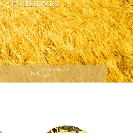
r • Futtermais
Office Hours
24/7