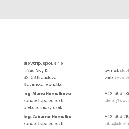
Slovtrip, spol. s r.o.
Líščie Nivy 12
e-mail:
slov
821 08 Bratislava
web:
www.slo
Slovenská republika
I
ng. Alena Homolková
+421 903 23
konateľ spoločnosti
alena@slovt
a ekonomický úsek
Ing. Ľubomír Homolka
+421 903 71
konateľ spoločnosti
lubo@slovtri