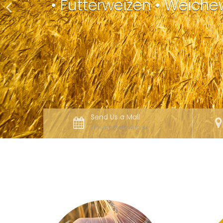
• Futterweizen • Weichew
Send Us a Mail
slovtrip@slovtrip.sk